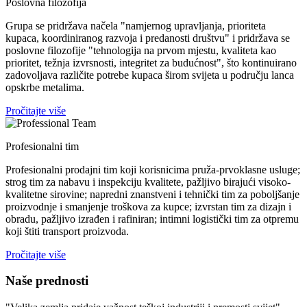
Poslovna filozofija
Grupa se pridržava načela "namjernog upravljanja, prioriteta
kupaca, koordiniranog razvoja i predanosti društvu" i pridržava se
poslovne filozofije "tehnologija na prvom mjestu, kvaliteta kao
prioritet, težnja izvrsnosti, integritet za budućnost", što kontinuirano
zadovoljava različite potrebe kupaca širom svijeta u području lanca
opskrbe metalima.
Pročitajte više
Profesionalni tim
Profesionalni prodajni tim koji korisnicima pruža-prvoklasne usluge;
strog tim za nabavu i inspekciju kvalitete, pažljivo birajući visoko-
kvalitetne sirovine; napredni znanstveni i tehnički tim za poboljšanje
proizvodnje i smanjenje troškova za kupce; izvrstan tim za dizajn i
obradu, pažljivo izrađen i rafiniran; intimni logistički tim za otpremu
koji štiti transport proizvoda.
Pročitajte više
Naše prednosti