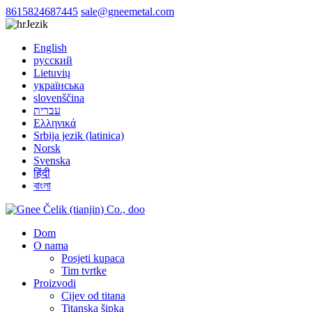
8615824687445
sale@gneemetal.com
Jezik
English
русский
Lietuvių
українська
slovenščina
עברית
Ελληνικά
Srbija jezik (latinica)
Norsk
Svenska
हिंदी
বাংলা
Dom
O nama
Posjeti kupaca
Tim tvrtke
Proizvodi
Cijev od titana
Titanska šipka