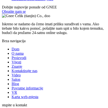
Dobijte najnovije ponude od GNEE
Obratite nam se
Iskreno se nadamo da ćemo imati priliku surađivati ​​s vama. Ako
trebate bilo kakvu pomoć, pošaljite nam upit u bilo kojem trenutku,
budući da pružamo 24-satnu online uslugu.
Brza navigacija
Dom
O nama
Proizvodi
Vijesti
Znanje
Kontaktirajte nas
Video
Salon
Blog
Povratne informacije
VR
Karta web-mjesta
stupite u kontakt