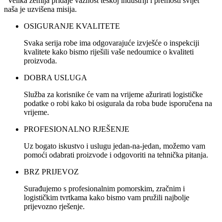
"Velika zemlja pridaje važnost teškoj industriji i premosti svijet"
naša je uzvišena misija.
OSIGURANJE KVALITETE
Svaka serija robe ima odgovarajuće izvješće o inspekciji
kvalitete kako bismo riješili vaše nedoumice o kvaliteti
proizvoda.
DOBRA USLUGA
Služba za korisnike će vam na vrijeme ažurirati logističke
podatke o robi kako bi osigurala da roba bude isporučena na
vrijeme.
PROFESIONALNO RJEŠENJE
Uz bogato iskustvo i uslugu jedan-na-jedan, možemo vam
pomoći odabrati proizvode i odgovoriti na tehnička pitanja.
BRZ PRIJEVOZ
Surađujemo s profesionalnim pomorskim, zračnim i
logističkim tvrtkama kako bismo vam pružili najbolje
prijevozno rješenje.