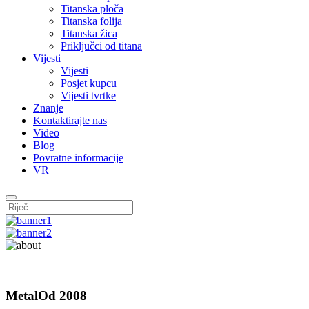
Titanska ploča
Titanska folija
Titanska žica
Priključci od titana
Vijesti
Vijesti
Posjet kupcu
Vijesti tvrtke
Znanje
Kontaktirajte nas
Video
Blog
Povratne informacije
VR
Metal
Od 2008