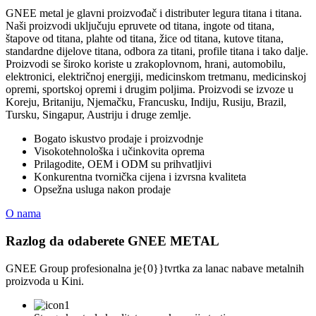
GNEE metal je glavni proizvođač i distributer legura titana i titana.
Naši proizvodi uključuju epruvete od titana, ingote od titana,
štapove od titana, plahte od titana, žice od titana, kutove titana,
standardne dijelove titana, odbora za titani, profile titana i tako dalje.
Proizvodi se široko koriste u zrakoplovnom, hrani, automobilu,
elektronici, električnoj energiji, medicinskom tretmanu, medicinskoj
opremi, sportskoj opremi i drugim poljima. Proizvodi se izvoze u
Koreju, Britaniju, Njemačku, Francusku, Indiju, Rusiju, Brazil,
Tursku, Singapur, Austriju i druge zemlje.
Bogato iskustvo prodaje i proizvodnje
Visokotehnološka i učinkovita oprema
Prilagodite, OEM i ODM su prihvatljivi
Konkurentna tvornička cijena i izvrsna kvaliteta
Opsežna usluga nakon prodaje
O nama
Razlog da odaberete GNEE METAL
GNEE Group profesionalna je{0}}tvrtka za lanac nabave metalnih
proizvoda u Kini.