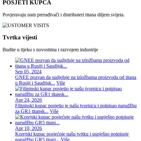
POSJETI KUPCA
Povjeravaju nam prerađivači i distributeri titana diljem svijeta.
Tvrtka vijesti
Budite u tijeku s novostima i razvojem industrije
Sep 05, 2024
GNEE pozvan da sudjeluje na izložbama proizvoda od titana
u Rusiji i Saudijsk...
Više
Apr 24, 2026
Filipinski kupac posjetio je našu tvornicu i potpisao narudžbu
za GR1 titansk...
Više
Apr 10, 2026
Korejski kupac posjećuje našu tvrtku i uspješno potpisuje
narudžbu GR5 titani...
Više