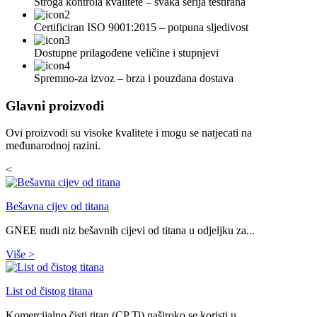
Stroga kontrola kvalitete – svaka serija testirana
Certificiran ISO 9001:2015 – potpuna sljedivost
Dostupne prilagođene veličine i stupnjevi
Spremno-za izvoz – brza i pouzdana dostava
Glavni proizvodi
Ovi proizvodi su visoke kvalitete i mogu se natjecati na
međunarodnoj razini.
<
Bešavna cijev od titana
GNEE nudi niz bešavnih cijevi od titana u odjeljku za...
Više
>
List od čistog titana
Komercijalno čisti titan (CP Ti) naširoko se koristi u...